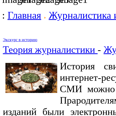
:
Главная
Журналистика 
Экскурс в историю
Теория журналистики
-
Жу
История сви
интернет-ре
СМИ можно 
Прародител
изданий были электронн