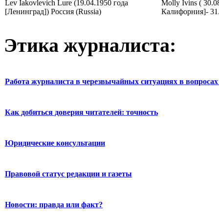
Lev Iakovlevich Lure (19.04.1950 года
Molly Ivins ( 30.
[Ленинград]) Россия (Russia)
Калифорния]- 31
Этика журналиста:
Работа журналиста в черезвычайных ситуациях в вопросах 
Как добиться доверия читателей: точность
Юридические консультации
Правовой статус редакции и газеты
Новости: правда или факт?