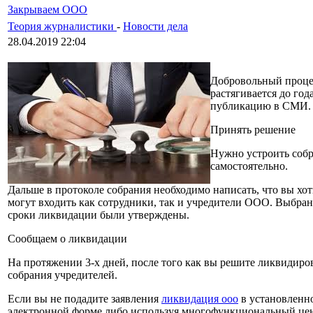
Закрываем ООО
Теория журналистики
-
Новости дела
28.04.2019 22:04
Добровольный процес
растягивается до год
публикацию в СМИ.
Принять решение
Нужно устроить собр
самостоятельно.
Дальше в протоколе собрания необходимо написать, что вы хот
могут входить как сотрудники, так и учредители ООО. Выбра
сроки ликвидации были утверждены.
Сообщаем о ликвидации
На протяжении 3-х дней, после того как вы решите ликвидиро
собрания учредителей.
Если вы не подадите заявления
ликвидация ооо
в установленно
электронной форме либо используя многофункциональный цен