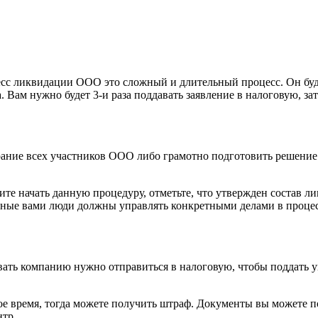
с ликвидации ООО это сложный и длительный процесс. Он буде
а. Вам нужно будет 3-и раза поддавать заявление в налоговую, за
ание всех участников ООО либо грамотно подготовить решение 
ите начать данную процедуру, отметьте, что утвержден состав л
нные вами люди должны управлять конкретными делами в процес
вать компанию нужно отправиться в налоговую, чтобы поддать 
е время, тогда можете получить штраф. Документы вы можете под
тр.