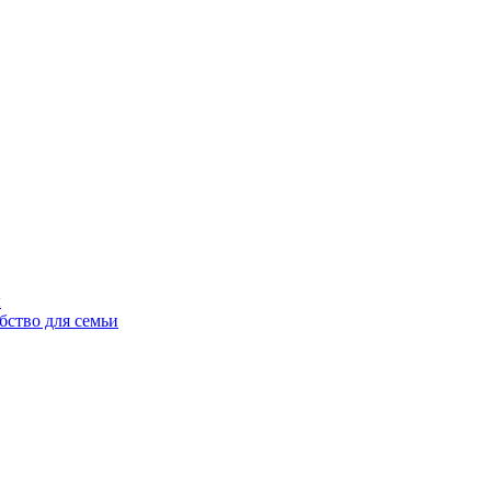
ы
бство для семьи